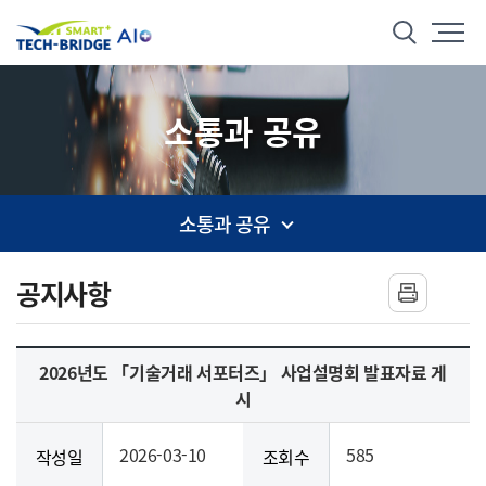
본문 바로가기
메뉴 바로가기
스마트 테크브릿지
통합검색
소통과 공유
소통과 공유
사이드 메뉴
공지사항
2026년도 「기술거래 서포터즈」 사업설명회 발표자료 게
시
2026-03-10
585
작성일
조회수