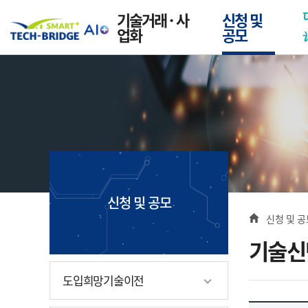
본문 바로가기
메뉴 바로가기
기술거래 · 사
신청 및
스마트 테크브릿지
업화
공모
신청 및 공모
사이드 메뉴
경로 
신청 및 공
Home
기술신
도입희망기술이전