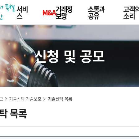
더 특별
서비
거래정
소통과
고객
M&A
스
보망
공유
소리
한
신청 및 공모
네비게이션
모
기술신탁·기술보호
기술신탁 목록
탁 목록