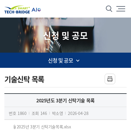
본문 바로가기
메뉴 바로가기
스마트 테크브릿지
통합검색
신청 및 공모
신청 및 공모
사이드 메뉴
기술신탁 목록
2025년도 3분기 신탁기술 목록
번호
1860
조회
146
박소영
2026-04-28
2025년 3분기 신탁기술목록.xlsx