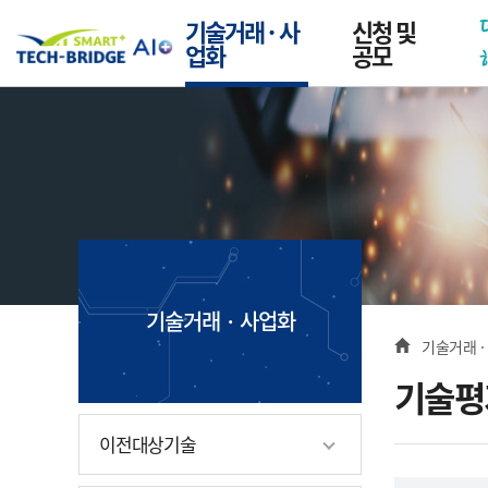
본문 바로가기
메뉴 바로가기
기술거래 · 사
신청 및
스마트 테크브릿지
업화
공모
기술거래 · 사업화
사이드 메뉴
경로 
기술거래 ·
Home
기술평
이전대상기술