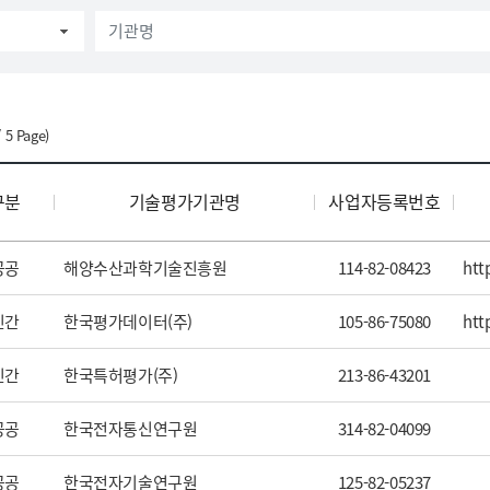
기술평가기관명
/
5
Page)
기관 목록
구분
기술평가기관명
사업자등록번호
공공
해양수산과학기술진흥원
114-82-08423
htt
민간
한국평가데이터(주)
105-86-75080
htt
민간
한국특허평가(주)
213-86-43201
공공
한국전자통신연구원
314-82-04099
공공
한국전자기술연구원
125-82-05237