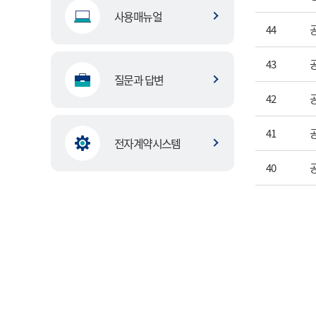
사용매뉴얼
44
43
질문과 답변
42
41
전자계약시스템
40