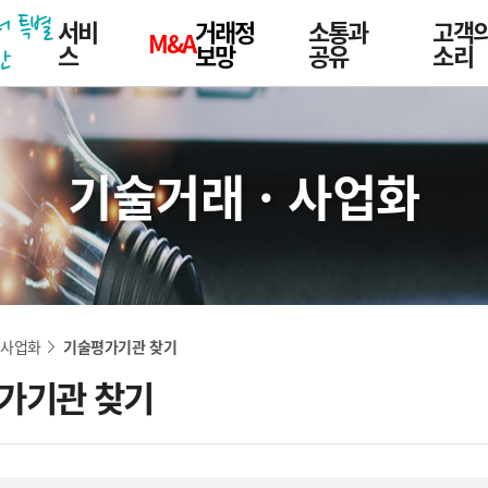
더 특별
서비
거래정
소통과
고객
M&A
스
보망
공유
소리
한
기술거래 · 사업화
네비게이션
 사업화
기술평가기관 찾기
가기관 찾기