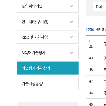
구분
도입희망기술
연구자(연구기관)
Total :
49
(
1
기술평가
R&D 및 지원사업
번
호
AI특허기술평가
49
기술평가기관 찾기
48
47
기술시장동향
46
45